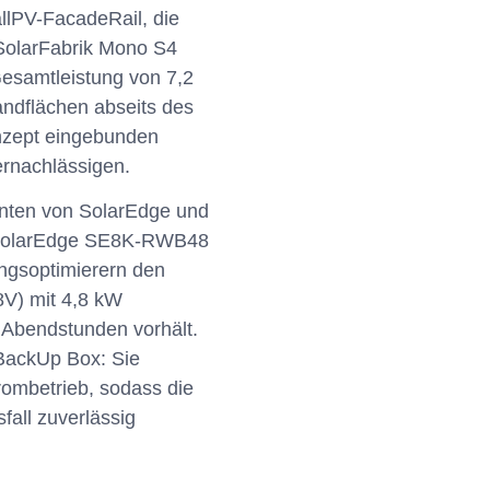
allPV-FacadeRail, die
 SolarFabrik Mono S4
Gesamtleistung von 7,2
andflächen abseits des
onzept eingebunden
rnachlässigen.
enten von SolarEdge und
in SolarEdge SE8K-RWB48
ungsoptimierern den
8V) mit 4,8 kW
 Abendstunden vorhält.
 BackUp Box: Sie
rombetrieb, sodass die
all zuverlässig