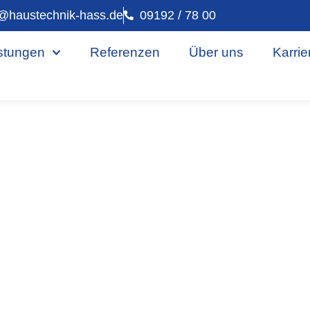
@haustechnik-hass.de
09192 / 78 00
stungen
Referenzen
Über uns
Karrie
e mit Batteriesp
Igensdorf