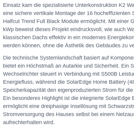
Einsatz kam die spezialisierte Unterkonstruktion K2 W
eine sichere vertikale Montage der 16 hocheffizienten
Halfcut Trend Full Black Module ermöglicht. Mit einer 
kWp beweist dieses Projekt eindrucksvoll, wie auch W
klassischen Dachs effektiv in ein modernes Energiek
werden können, ohne die Ästhetik des Gebäudes zu ve
Die technische Systemlandschaft basiert auf Kompon
bietet ein Höchstmaß an Autarkie und Sicherheit. E
Wechselrichter steuert in Verbindung mit S500B Leist
Energiefluss, während die SolarEdge Home Battery (4
Speicherkapazität den eigenproduzierten Strom für die
Ein besonderes Highlight ist die integrierte SolarEdge
ermöglicht eine dreiphasige Insellösung mit Schwarzst
Stromversorgung des Hauses selbst bei einem Netzausf
aufrechterhalten wird.