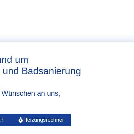
rund um
u und Badsanierung
d Wünschen an uns,
r!
Heizungsrechner