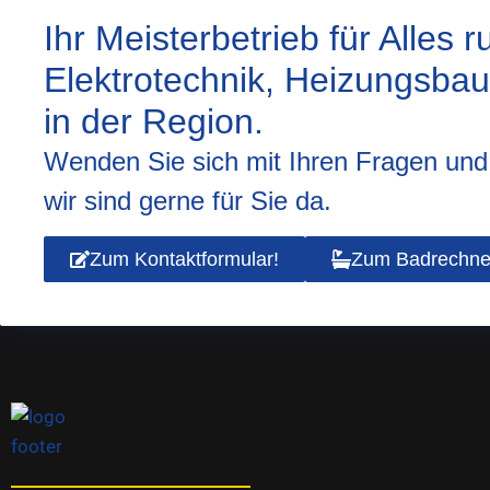
Ihr Meisterbetrieb für Alles 
Elektrotechnik, Heizungsba
in der Region.
Wenden Sie sich mit Ihren Fragen un
wir sind gerne für Sie da.
Zum Kontaktformular!
Zum Badrechne