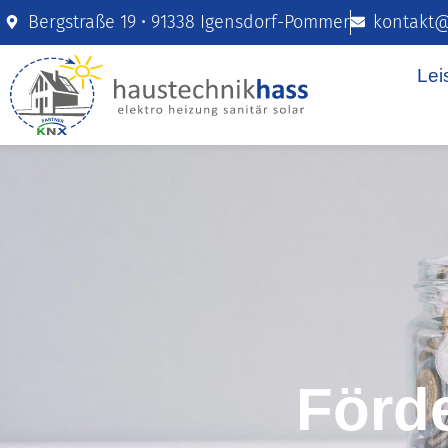
Bergstraße 19 • 91338 Igensdorf-Pommer
kontakt@
Lei
Förd