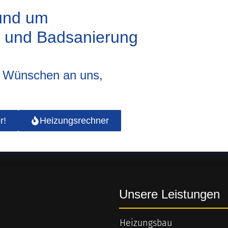
rund um
u und Badsanierung
d Wünschen an uns,
r!
Heizungsrechner
Unsere Leistungen
Heizungsbau