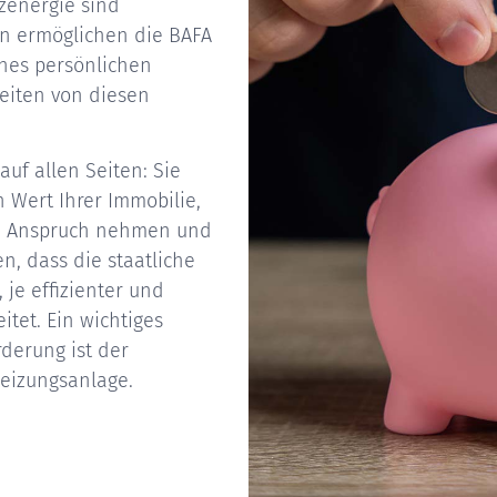
zenergie sind
n ermöglichen die BAFA
nes persönlichen
eiten von diesen
uf allen Seiten: Sie
n Wert Ihrer Immobilie,
 in Anspruch nehmen und
n, dass die staatliche
 je effizienter und
tet. Ein wichtiges
derung ist der
eizungsanlage.