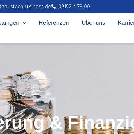
haustechnik-hass.de
09192 / 78 00
stungen
Referenzen
Über uns
Karrie
erung & Finanzi