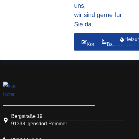
uns,
wir sind gerne für
Sie da.
Zum
Zum
Heizu
Kontaktformular!
Badrechner!
Bergstraße 19
91338 Igensdorf-Pommer